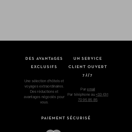
DES AVANTAGES
UN SERVICE
EXCLUSIFS
CLIENT OUVERT
7J/7
Une sélection d'hôtels et
voyages extraordinaires.
Par
email
Des réductions et
Par téléphone au
+33 (0)1
avantages négociés pour
70 95 85 85
vous.
PAIEMENT SÉCURISÉ