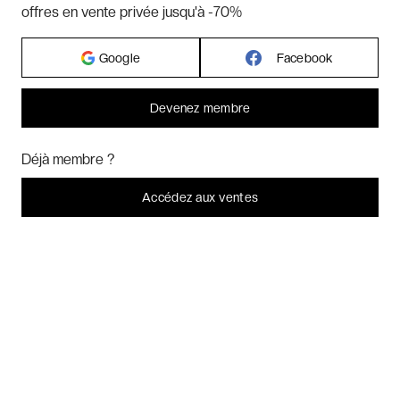
offres en vente privée jusqu'à -70%
Google
Facebook
Hôtels par pays
Devenez membre
Hôtels par régions
Bonjour ! Pourrions-nous activer des services supplémentaires pour
Marketing
? Vous pouvez toujours modifier ou retirer votre
Déjà membre ?
consentement plus tard.
Hôtels par villes
Laissez-moi choisir
Accédez aux ventes
Je refuse
C'est bon.
Hôtels par villes - internationales
Week-ends exclusifs
Voyages inoubliables
Voyages thématiques