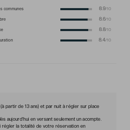
8.9
es communes
/10
8.6
bre
/10
8.8
ce
/10
8.4
uration
/10
à partir de 13 ans) et par nuit à régler sur place
ès aujourd’hui en versant seulement un acompte.
 régler la totalité de votre réservation en