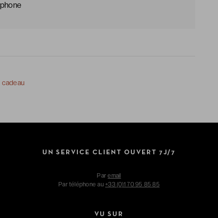
léphone
e cadeau
UN SERVICE CLIENT OUVERT 7J/7
Par
email
Par téléphone au
+33 (0)1 70 95 85 85
VU SUR