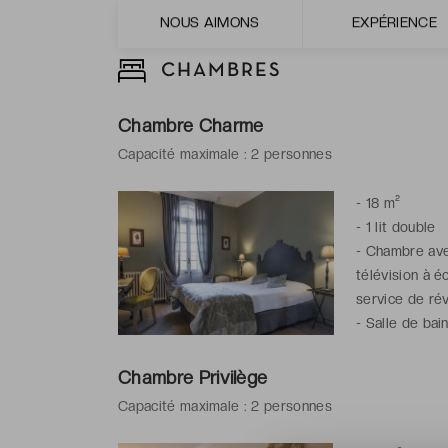
NOUS AIMONS
EXPÉRIENCE
CHAMBRES
Chambre Charme
Capacité maximale : 2 personnes
-
18 m²
-
1 lit double
-
Chambre avec
télévision à é
service de rév
-
Salle de bai
de toilette gra
Chambre Privilège
Capacité maximale : 2 personnes