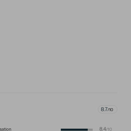
8.7
/10
8.4
isation
/10