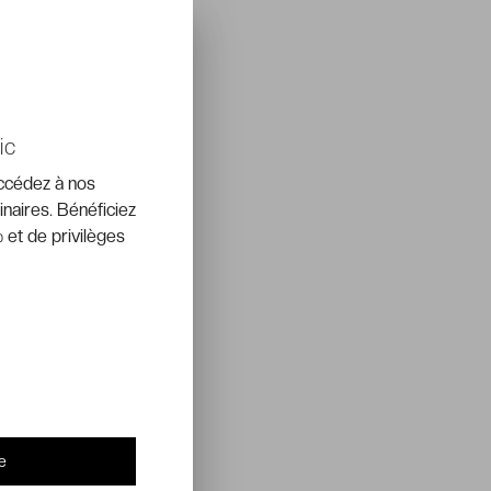
ic
accédez à nos
inaires. Bénéficiez
 et de privilèges
e