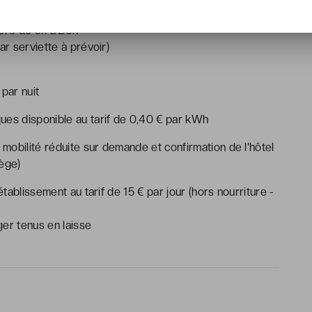
de 12h à 21h en hiver et de 12h à 23h en été
obre de 9h à 20h
ar serviette à prévoir)
 par nuit
ues disponible au tarif de 0,40 € par kWh
mobilité réduite sur demande et confirmation de l'hôtel
ège)
ablissement au tarif de 15 € par jour (hors nourriture -
er tenus en laisse