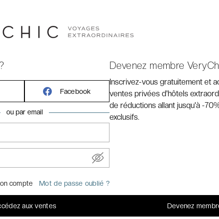
 balcon ou terrasse vue sur le jardin, climatisation /
oire / penderie, matériel de repassage, télévision à écran
es du satellite, coffre-fort, service de réveil, Wi-Fi
ns avec douche ou baignoire, toilettes, sèche-cheveux, articles
?
Devenez membre VeryCh
tuits
Inscrivez-vous gratuitement et 
Facebook
ventes privées d'hôtels extraord
de réductions allant jusqu'à -70%
ou par email
exclusifs.
 (14h pour les clients VeryChic)
umer sur le balcon)
on compte
Mot de passe oublié ?
ambres et les parties communes de l'hôtel
cédez aux ventes
Devenez membr