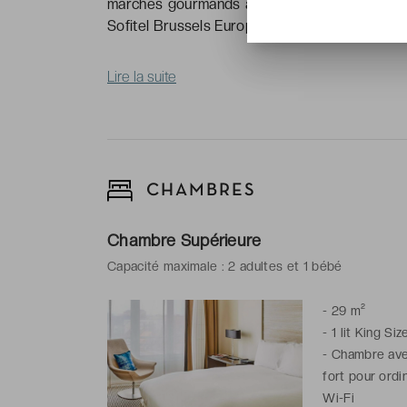
marchés gourmands aux cafés vivants, elle mê
Sofitel Brussels Europe ***** incarne cette du
Lire la suite
CHAMBRES
Chambre Supérieure
Capacité maximale : 2 adultes et 1 bébé
-
29 m²
-
1 lit King Siz
-
Chambre avec 
fort pour ordi
Wi-Fi