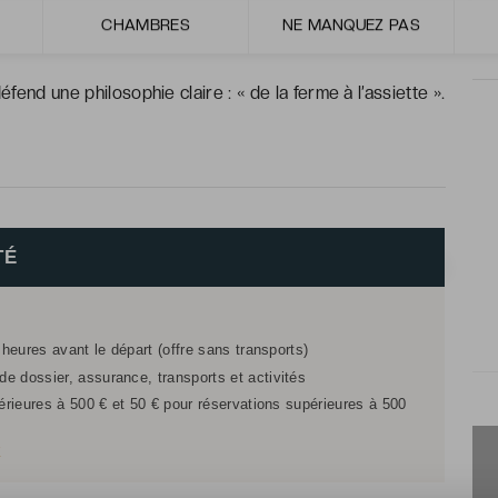
tre au cœur de la ville avec hammam, massages et centre
CHAMBRES
NE MANQUEZ PAS
éfend une philosophie claire : « de la ferme à l’assiette ».
TÉ
 heures avant le départ (offre sans transports)
e dossier, assurance, transports et activités
férieures à 500 € et 50 € pour réservations supérieures à 500
r