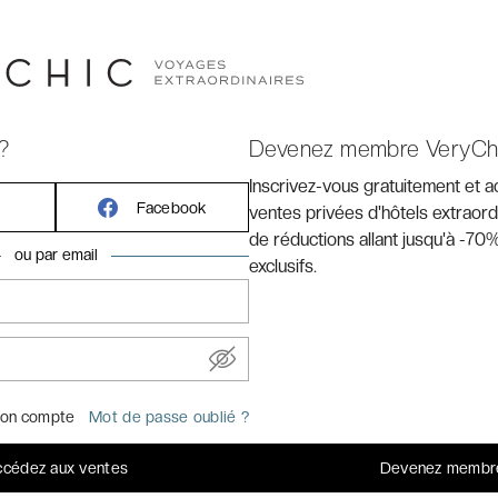
?
Devenez membre VeryCh
Inscrivez-vous gratuitement et 
FABULEUX
★★★
Facebook
ventes privées d'hôtels extraord
de réductions allant jusqu'à -70%
du quartier
9,1
ou par email
exclusifs.
t contemporain
/10
> Avis clients
Chic
on compte
Mot de passe oublié ?
t Dick Annegarn. Une délicieuse déclaration d’amour de
end. Bruxelles est toujours une promesse. Celle d’une
cédez aux ventes
Devenez membr
t. Des galeries Art nouveau aux quartiers européens, des