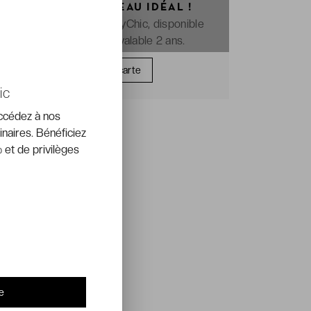
OFFREZ LE CADEAU IDÉAL !
La e-carte cadeau VeryChic, disponible
immédiatement et valable 2 ans.
Offrir une carte
ic
accédez à nos
inaires. Bénéficiez
 et de privilèges
e