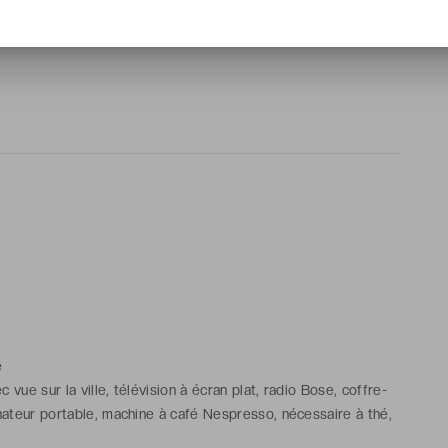
le caractère et douceur. Sur la belle place Jourdan, le
alité avec raffinement.
e
vue sur la ville, télévision à écran plat, radio Bose, coffre-
nateur portable, machine à café Nespresso, nécessaire à thé,