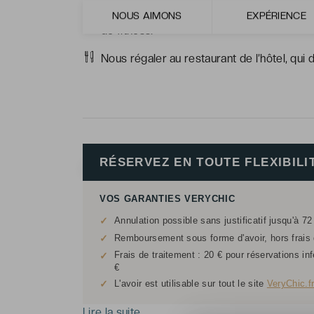
Le spa de l’hôtel, véritable refuge bien-ê
NOUS AIMONS
EXPÉRIENCE
de fitness.
Nous régaler au restaurant de l’hôtel, qui d
RÉSERVEZ EN TOUTE FLEXIBILI
VOS GARANTIES VERYCHIC
✓
Annulation possible sans justificatif jusqu'à 72
✓
Remboursement sous forme d'avoir, hors frais d
Frais de traitement : 20 € pour réservations in
✓
€
✓
L'avoir est utilisable sur tout le site
VeryChic.f
Lire la suite