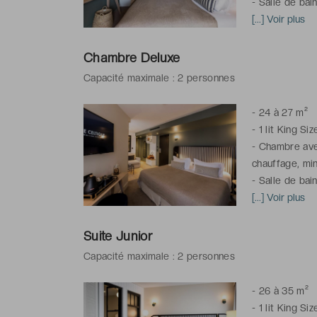
-
Salle de bain
peignoirs & ch
[...] Voir plus
*
Chambre(s) c
Chambre Deluxe
l'hôtel
Capacité maximale : 2 personnes
-
24 à 27 m²
-
1 lit King Siz
-
Chambre avec 
chauffage, min
-
Salle de bain
peignoirs & ch
[...] Voir plus
*
Chambre(s) c
Suite Junior
l'hôtel
Capacité maximale : 2 personnes
**Attribution 
-
26 à 35 m²
-
1 lit King Siz