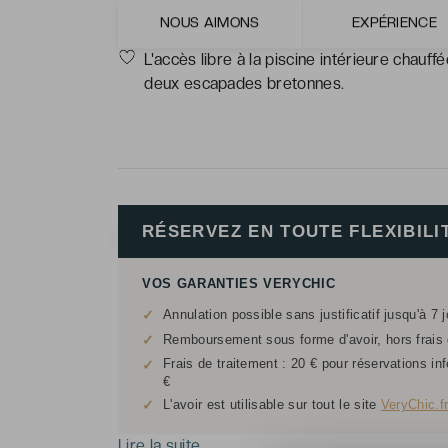
Les petits-déjeuners inclus, pour débuter
NOUS AIMONS
EXPÉRIENCE
L'accès libre à la piscine intérieure chauff
deux escapades bretonnes.
RÉSERVEZ EN TOUTE FLEXIBILI
VOS GARANTIES VERYCHIC
✓
Annulation possible sans justificatif jusqu'à 7 
✓
Remboursement sous forme d'avoir, hors frais d
Frais de traitement : 20 € pour réservations in
✓
€
✓
L'avoir est utilisable sur tout le site
VeryChic.f
Lire la suite