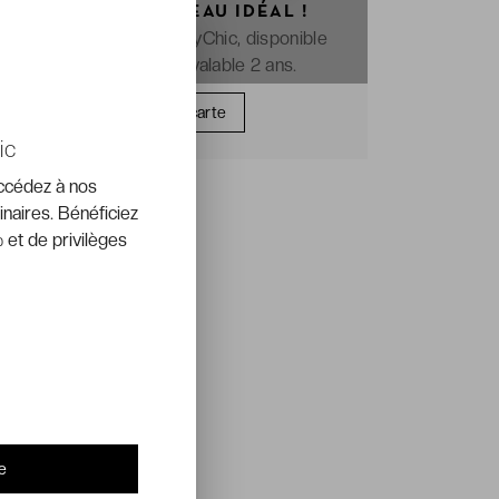
OFFREZ LE CADEAU IDÉAL !
La e-carte cadeau VeryChic, disponible
immédiatement et valable 2 ans.
Offrir une carte
ic
accédez à nos
inaires. Bénéficiez
 et de privilèges
e