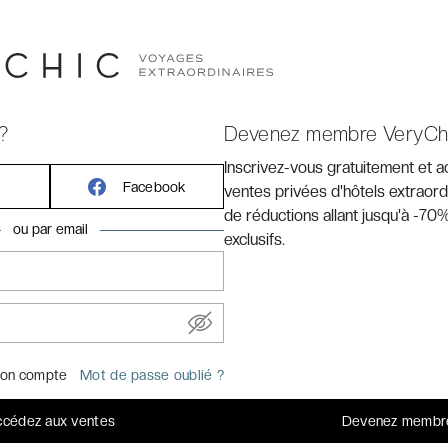
?
Devenez membre VeryCh
Inscrivez-vous gratuitement et 
FABULEUX
★
Facebook
ventes privées d'hôtels extraord
de réductions allant jusqu'à -70%
ité au bord de
9,4
ou par email
exclusifs.
/10
> Avis clients
nt avec l’océan, qu’on navigue entre la terre et la mer et
on compte
Mot de passe oublié ?
toral breton et les légendes des terres intérieures. C’est
 sentiers escarpés, que notre esprit prend le large et que
cédez aux ventes
Devenez membr
cette pierre joliment taillée, une belle façade attire