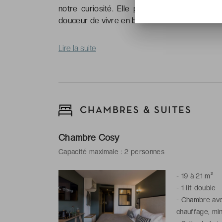
notre curiosité. Elle porte le nom du Celtiq
douceur de vivre en bord de mer.
Lire la suite
CHAMBRES & SUITES
Chambre Cosy
Capacité maximale : 2 personnes
-
19 à 21 m²
-
1 lit double
-
Chambre avec 
chauffage, min