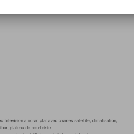
ue Hôtel & Spa ****, un petit cocon où l’on explore la
télévision à écran plat avec chaînes satellite, climatisation,
ibar, plateau de courtoisie