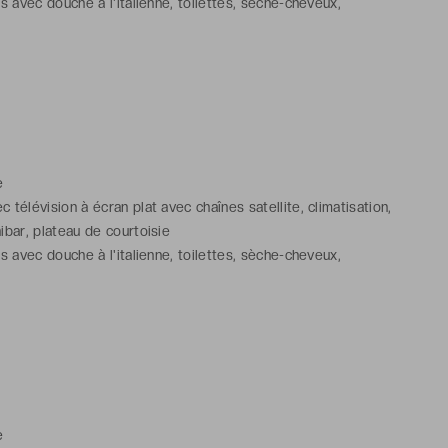
s avec douche à l'italienne, toilettes, sèche-cheveux,
aussons, articles de toilette gratuits
ommunicante(s) disponible(s) sur demande et confirmation de
e
télévision à écran plat avec chaînes satellite, climatisation,
ibar, plateau de courtoisie
s avec douche à l'italienne, toilettes, sèche-cheveux,
aussons, articles de toilette gratuits
ommunicante(s) disponible(s) sur demande et confirmation de
des chambres faites par l'hôtel
e