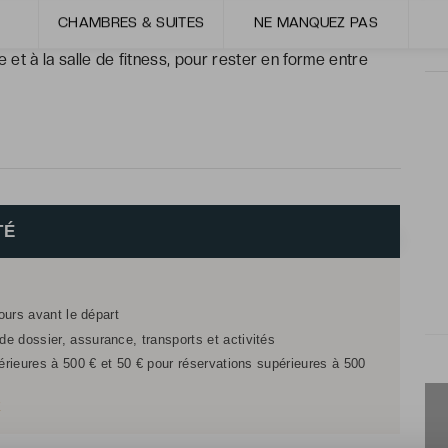
 chaque matin en douceur face à la Bretagne.
CHAMBRES & SUITES
NE MANQUEZ PAS
ée et à la salle de fitness, pour rester en forme entre
TÉ
jours avant le départ
e dossier, assurance, transports et activités
férieures à 500 € et 50 € pour réservations supérieures à 500
r