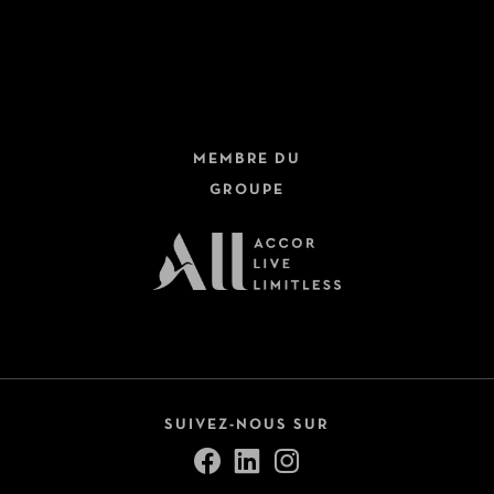
Hôtels + Trains
Dernière minute
Circuits
Fermer
Croisières
MEMBRE DU
Safari
GROUPE
Autotours
Voir tout (9)
Pension
All Inclusive
Petit-déjeuner inclus
SUIVEZ-NOUS SUR
Demi-pension
Pension complète