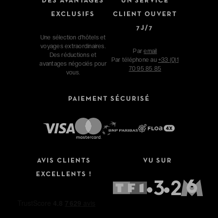
DES AVANTAGES
UN SERVICE
EXCLUSIFS
CLIENT OUVERT
7J/7
Une sélection d'hôtels et
voyages extraordinaires.
Par
email
Des réductions et
Par téléphone au
+33 (0)1
avantages négociés pour
70 95 85 85
vous.
PAIEMENT SÉCURISÉ
Affinez votre recherche
AVIS CLIENTS
VU SUR
Type de séjour
EXCELLENTS !
Hôtels
Hôtels + Vols