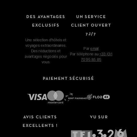
DES AVANTAGES
UN SERVICE
EXCLUSIFS
CLIENT OUVERT
7J/7
Une sélection d'hôtels et
voyages extraordinaires.
Par
email
Des réductions et
Par téléphone au
+33 (0)1
avantages négociés pour
70 95 85 85
vous.
PAIEMENT SÉCURISÉ
AVIS CLIENTS
VU SUR
EXCELLENTS !