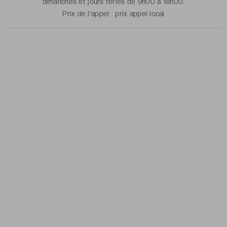
dimanches et jours fériés de 9h00 à 18h00.
Prix de l'appel :
prix appel local