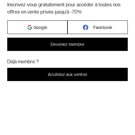
Hôtels par pays
Inscrivez-vous gratuitement pour accéder à toutes nos
offres en vente privée jusqu'à -70%
Hôtels par régions
Google
Facebook
Hôtels par villes
Devenez membre
Bonjour ! Pourrions-nous activer des services supplémentaires pour
Hôtels par villes - internationales
Marketing
? Vous pouvez toujours modifier ou retirer votre
Déjà membre ?
consentement plus tard.
Laissez-moi choisir
Accédez aux ventes
Week-ends exclusifs
Je refuse
C'est bon.
Voyages inoubliables
Voyages thématiques
CHARTE DE CONFIDENTIALITÉ