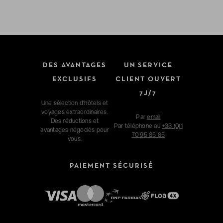
DES AVANTAGES
UN SERVICE
EXCLUSIFS
CLIENT OUVERT
7J/7
Une sélection d'hôtels et
voyages extraordinaires.
Par
email
Des réductions et
Par téléphone au
+33 (0)1
avantages négociés pour
70 95 85 85
vous.
PAIEMENT SÉCURISÉ