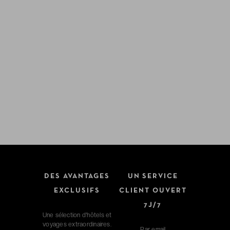
DES AVANTAGES
UN SERVICE
EXCLUSIFS
CLIENT OUVERT
7J/7
Une sélection d'hôtels et
voyages extraordinaires.
Par
email