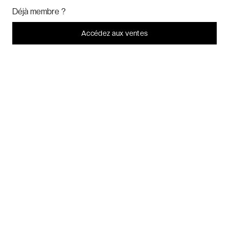
Week-ends exclusifs
Marketing
? Vous pouvez toujours modifier ou retirer votre
Déjà membre ?
consentement plus tard.
Laissez-moi choisir
Accédez aux ventes
Voyages inoubliables
Je refuse
C'est bon.
Voyages thématiques
CHARTE DE CONFIDENTIALITÉ
CONDITIONS GÉNÉRALES DE VENTE
BLOG & INSPIRATION
LES AVIS DES CLIENTS VERYCHIC
QUESTIONS FRÉQUENTES
À PROPOS
2026 VERYCHIC TOUS DROITS RÉSERVÉS