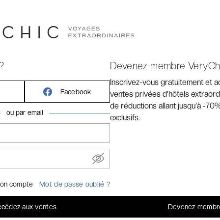
ans une oasis de couleurs à 99€ par personne.
Hénia
: Relaxez-vous avec gommage, enveloppement,et
sulter sur notre page de devis
lors de la deuxième
?
Devenez membre VeryCh
Inscrivez-vous gratuitement et 
Facebook
ventes privées d'hôtels extraord
de réductions allant jusqu'à -70%
ou par email
exclusifs.
TÉ
 jours avant le départ (offre sans transports)
e dossier, assurance, transports et activités
on compte
Mot de passe oublié ?
férieures à 500 € et 50 € pour réservations supérieures à 500
cédez aux ventes
Devenez membr
r