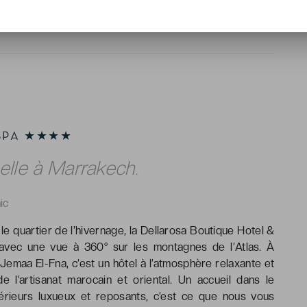
 SPA ★★★★
elle à Marrakech.
ic
e quartier de l’hivernage, la Dellarosa Boutique Hotel &
avec une vue à 360° sur les montagnes de l’Atlas. À
Jemaa El-Fna, c’est un hôtel à l’atmosphère relaxante et
 l’artisanat marocain et oriental. Un accueil dans le
térieurs luxueux et reposants, c’est ce que nous vous