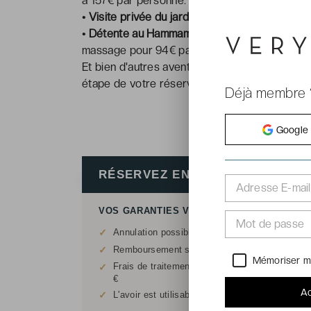
à 157€ par personne.
• Visite privée du jardin Majorelle
: Plongez d
• Détente au Hammam du riad Les Jardins d'
massage pour 94€ par personne.
Et bien d'autres aventures à découvrir !
À con
étape de votre réservation.
Déjà membre 
Google
RÉSERVEZ EN TOUTE FLEXIBILI
Adresse E-mail
VOS GARANTIES VERYCHIC
Mot de passe
✓
Annulation possible sans justificatif jusqu'à 14
✓
Remboursement sous forme d'avoir, hors frais d
Mémoriser m
Frais de traitement : 20 € pour réservations in
✓
€
Ac
✓
L'avoir est utilisable sur tout le site
VeryChic.f