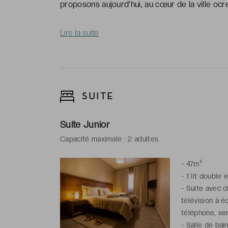
proposons aujourd’hui, au cœur de la ville ocr
Lire la suite
SUITE
Suite Junior
Capacité maximale : 2 adultes
-
47m²
-
1 lit double 
-
Suite avec cl
télévision à éc
téléphone, ser
-
Salle de bai