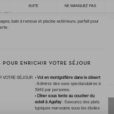
ntre cuisine marocaine traditionnelle, saveurs
SUITE
NE MANQUEZ PAS
amique.
es, bain à remous et piscine extérieure, parfait pour
erte.
 POUR ENRICHIR VOTRE SÉJOUR
• Vol en montgolfière dans le désert
: Admirez des vues spectaculaires à
194€ par personne.
• Dîner sous tente au coucher du
soleil à Agafay
: Savourez des plats
typiques marocains sous les étoiles