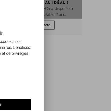
OFFREZ LE CADEAU IDÉAL !
La e-carte cadeau VeryChic, disponible
immédiatement et valable 2 ans.
Offrir une carte
ic
accédez à nos
inaires. Bénéficiez
 et de privilèges
e