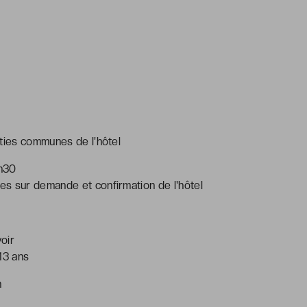
é
rties communes de l'hôtel
2h30
s sur demande et confirmation de l'hôtel
oir
13 ans
h