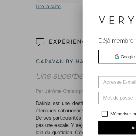
Lire la suite
Déjà membre 
EXPÉRIENCE
Google
CARAVAN BY HABITAS DAKHLA 
Une superbe expérience dé
Adresse E-mail
Par Jérôme Christophe, correspondant de Ve
Mot de passe
Dakhla est une destination qui sort des co
étendues sahariennes envoûtantes, elle tient l
Mémoriser m
De ses particularités géographiques résulte da
pas une escale. Y séjourner est le fruit d’un
Ac
loin du quotidien. C’est l’impression délicie