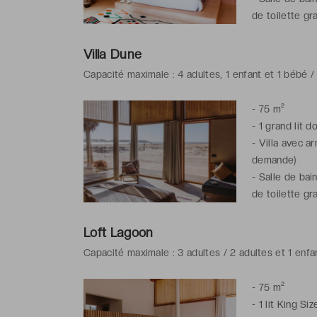
de toilette gra
Villa Dune
Capacité maximale : 4 adultes, 1 enfant et 1 bébé /
-
75 m²
-
1 grand lit d
-
Villa avec a
demande)
-
Salle de bai
de toilette gra
Loft Lagoon
Capacité maximale : 3 adultes / 2 adultes et 1 enfa
-
75 m²
-
1 lit King Siz