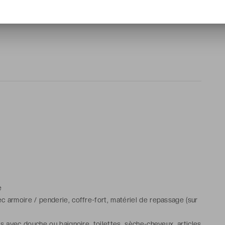
où l’on goute à quelques plaisirs bien particuliers. Une
e
 armoire / penderie, coffre-fort, matériel de repassage (sur
ns avec douche ou baignoire, toilettes, sèche-cheveux, articles