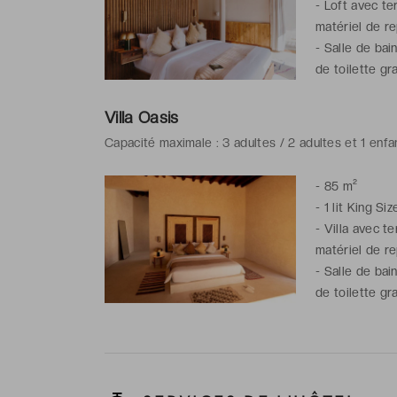
-
Loft avec ter
matériel de r
-
Salle de bai
de toilette gra
Villa Oasis
Capacité maximale : 3 adultes / 2 adultes et 1 enfa
-
85 m²
-
1 lit King Siz
-
Villa avec te
matériel de r
-
Salle de bai
de toilette gra