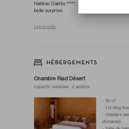
Habitas Dakhla ****. Un établissement à part 
belle surprise.
Lire la suite
HÉBERGEMENTS
Chambre Riad Désert
Capacité maximale : 2 adultes
-
35 m²
-
1 lit King Siz
-
Chambre avec
demande)
-
Salle de bai