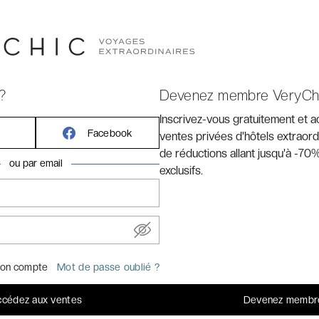
?
Devenez membre VeryCh
Inscrivez-vous gratuitement et 
Facebook
ventes privées d'hôtels extraord
★★★★
de réductions allant jusqu'à -70%
ou par email
exclusifs.
sertique à Dakhla.
ryChic
des. Péninsule qui s’en va étendre le Maroc dans les
’équilibre entre les courants atlantiques et les déserts.
on compte
Mot de passe oublié ?
ns l’air une ambiance spécifique et unique. Dakhla n’est
 choix assumé. Celui de se retrouver au bout du monde et
cédez aux ventes
Devenez membr
use éprouvée lors de notre dernier séjour au Caravan by