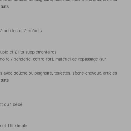
tuits
 2 adultes et 2 enfants
ouble et 2 lits supplémentaires
rmoire / penderie, coffre-fort, matériel de repassage (sur
ns avec douche ou baignoire, toilettes, sèche-cheveux, articles
tuits
nt ou 1 bébé
e et 1 lit simple