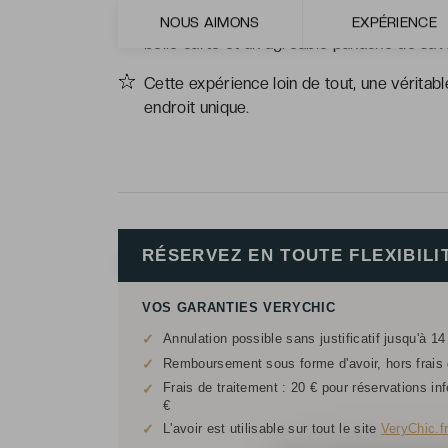
La proposition gastronomique mi marocaine
NOUS AIMONS
EXPÉRIENCE
belle carte et un agréable panaché de sav
Cette expérience loin de tout, une vérit
endroit unique.
RÉSERVEZ EN TOUTE FLEXIBILI
VOS GARANTIES VERYCHIC
✓
Annulation possible sans justificatif jusqu'à 14
✓
Remboursement sous forme d'avoir, hors frais d
Frais de traitement : 20 € pour réservations in
✓
€
✓
L'avoir est utilisable sur tout le site
VeryChic.f