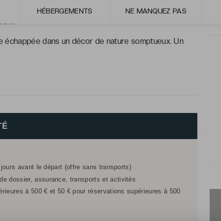
, mi mexicaine surprenante du restaurant. Une très
HÉBERGEMENTS
NE MANQUEZ PAS
eurs.
able échappée dans un décor de nature somptueux. Un
TÉ
 jours avant le départ (offre sans transports)
e dossier, assurance, transports et activités
férieures à 500 € et 50 € pour réservations supérieures à 500
r