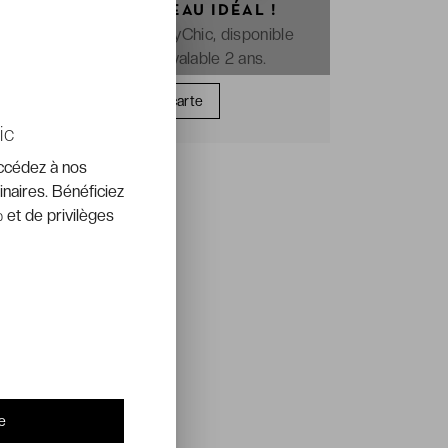
OFFREZ LE CADEAU IDÉAL !
La e-carte cadeau VeryChic, disponible
immédiatement et valable 2 ans.
Offrir une carte
ic
accédez à nos
inaires. Bénéficiez
 et de privilèges
e