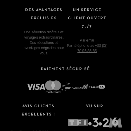
DES AVANTAGES
UN SERVICE
EXCLUSIFS
CLIENT OUVERT
7J/7
Une sélection d'hôtels et
voyages extraordinaires.
Par
email
Des réductions et
Par téléphone au
+33 (0)1
avantages négociés pour
70 95 85 85
vous.
PAIEMENT SÉCURISÉ
AVIS CLIENTS
VU SUR
EXCELLENTS !