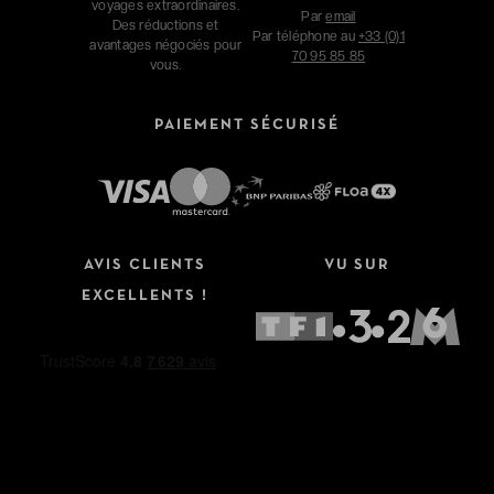
voyages extraordinaires.
Par
email
Des réductions et
Par téléphone au
+33 (0)1
avantages négociés pour
70 95 85 85
vous.
PAIEMENT SÉCURISÉ
AVIS CLIENTS
VU SUR
EXCELLENTS !