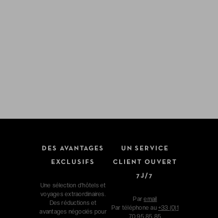
DES AVANTAGES
UN SERVICE
EXCLUSIFS
CLIENT OUVERT
7J/7
Une sélection d'hôtels et
voyages extraordinaires.
Par
email
Des réductions et
Par téléphone au
+33 (0)1
avantages négociés pour
70 95 85 85