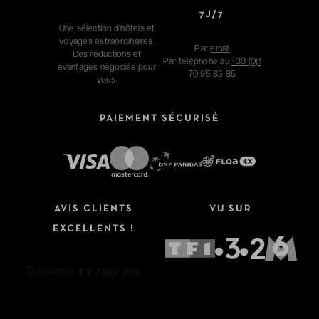
7J/7
Une sélection d'hôtels et
voyages extraordinaires.
Par
email
Des réductions et
Par téléphone au
+33 (0)1
avantages négociés pour
70 95 85 85
vous.
PAIEMENT SÉCURISÉ
AVIS CLIENTS
VU SUR
EXCELLENTS !