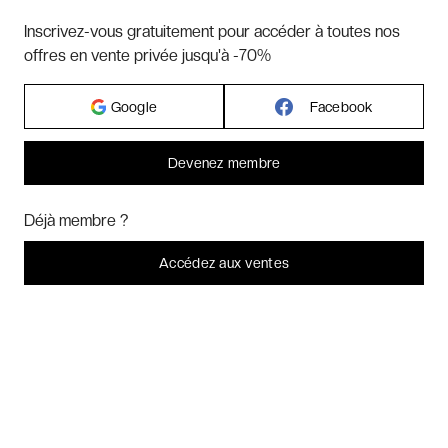
Hôtels par villes - internationales
Inscrivez-vous gratuitement pour accéder à toutes nos
offres en vente privée jusqu'à -70%
Week-ends exclusifs
Google
Facebook
Voyages inoubliables
Devenez membre
Bonjour ! Pourrions-nous activer des services supplémentaires pour
Voyages thématiques
Marketing
? Vous pouvez toujours modifier ou retirer votre
Déjà membre ?
consentement plus tard.
Laissez-moi choisir
Accédez aux ventes
CHARTE DE CONFIDENTIALITÉ
Je refuse
C'est bon.
CONDITIONS GÉNÉRALES DE VENTE
BLOG & INSPIRATION
LES AVIS DES CLIENTS VERYCHIC
QUESTIONS FRÉQUENTES
À PROPOS