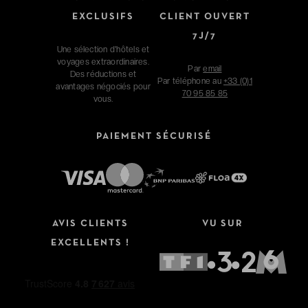
EXCLUSIFS
CLIENT OUVERT
7J/7
Une sélection d'hôtels et
voyages extraordinaires.
Par
email
Des réductions et
Par téléphone au
+33 (0)1
avantages négociés pour
70 95 85 85
vous.
PAIEMENT SÉCURISÉ
AVIS CLIENTS
VU SUR
EXCELLENTS !