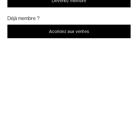
Devenez membre
Voyages inoubliables
Bonjour ! Pourrions-nous activer des services supplémentaires pour
Marketing
? Vous pouvez toujours modifier ou retirer votre
Déjà membre ?
Voyages thématiques
consentement plus tard.
Laissez-moi choisir
Accédez aux ventes
Je refuse
C'est bon.
CHARTE DE CONFIDENTIALITÉ
CONDITIONS GÉNÉRALES DE VENTE
BLOG & INSPIRATION
LES AVIS DES CLIENTS VERYCHIC
QUESTIONS FRÉQUENTES
À PROPOS
2026 VERYCHIC TOUS DROITS RÉSERVÉS
MENTIONS LÉGALES