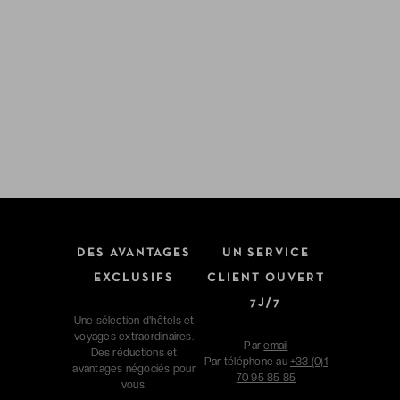
DES AVANTAGES
UN SERVICE
EXCLUSIFS
CLIENT OUVERT
7J/7
Une sélection d'hôtels et
voyages extraordinaires.
Par
email
Des réductions et
Par téléphone au
+33 (0)1
avantages négociés pour
70 95 85 85
vous.