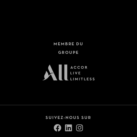
Hôtels + Trains
Dernière minute
Circuits
Fermer
Croisières
MEMBRE DU
Safari
GROUPE
Autotours
Voir tout (9)
Pension
All Inclusive
Petit-déjeuner inclus
SUIVEZ-NOUS SUR
Demi-pension
Pension complète