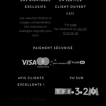
DES AVANTAGES
UN SERVICE
EXCLUSIFS
CLIENT OUVERT
7J/7
Une sélection d'hôtels et
voyages extraordinaires.
Par
email
Des réductions et
Par téléphone au
+33 (0)1
avantages négociés pour
70 95 85 85
vous.
PAIEMENT SÉCURISÉ
Affinez votre recherche
AVIS CLIENTS
VU SUR
Type de séjour
EXCELLENTS !
Hôtels
Hôtels + Vols