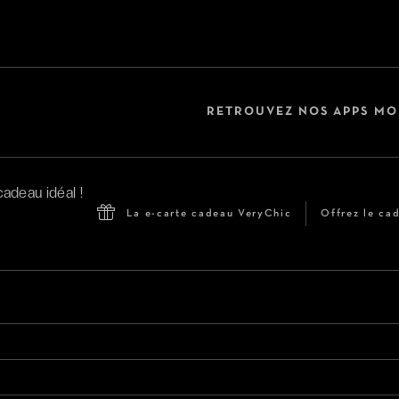
RETROUVEZ NOS APPS MO
La e-carte cadeau VeryChic
Offrez le cad