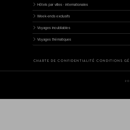
5 étoiles
Hôtels par villes - internationales
Boutique hôtels
Week-ends exclusifs
Resorts
Voyages inoubliables
Châteaux
Voyages thématiques
CHARTE DE CONFIDENTIALITÉ
CONDITIONS GÉ
20