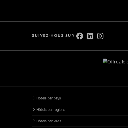
Bonnes tables
Adresses romantiques
Voir tout (13)
SUIVEZ-NOUS SUR
Services
Accessible aux personnes à
mobilité réduite
Parking
Animaux bienvenus
Chargeur voiture électrique
Hôtels par pays
Catégorie
Hôtels par régions
Hôtels par villes
4 étoiles