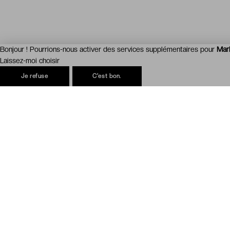
Bonjour ! Pourrions-nous activer des services supplémentaires pour
Mar
Laissez-moi choisir
Je refuse
C'est bon.