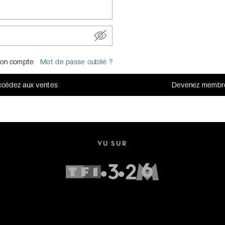
on compte
Mot de passe oublié ?
UN SERVICE CLIENT OUVERT 7J/7
cédez aux ventes
Devenez membr
Par
email
Par téléphone au
+33 (0)1 70 95 85 85
VU SUR