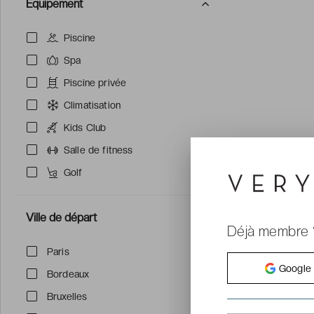
Équipement
Piscine
Spa
Piscine privée
Climatisation
Kids Club
Salle de fitness
Golf
Ville de départ
Déjà membre 
Paris
Google
Bordeaux
Bruxelles