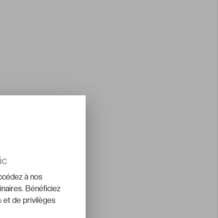
ic
accédez à nos
inaires. Bénéficiez
 et de privilèges