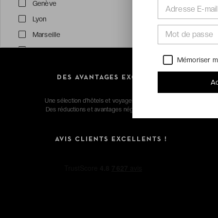
Genève
Adresse E-mail
Lyon
Mot de passe
Marseille
Nice
Mémoriser m
Toulouse
DES AVANTAGES EXCLUSIFS
Voir tout (32)
Ac
Une sélection d'hôtels et voyages extraordinaires.
Des réductions et avantages négociés pour vous.
Thématiques
Collection été
AVIS CLIENTS EXCELLENTS !
Face à la mer
Nature
Spas d'exception
Moins de 99€
Surclassement offert