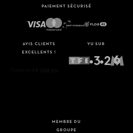
PAIEMENT SÉCURISÉ
Affinez votre recherche
AVIS CLIENTS
VU SUR
Type de séjour
EXCELLENTS !
Hôtels
Hôtels + Vols
Hôtels + Trains
Dernière minute
Circuits
Fermer
Croisières
MEMBRE DU
Safari
GROUPE
Autotours