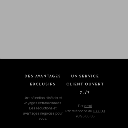
DES AVANTAGES
UN SERVICE
EXCLUSIFS
CLIENT OUVERT
7J/7
Une sélection d'hôtels et
voyages extraordinaires.
Par
email
Des réductions et
Par téléphone au
+33 (0)1
avantages négociés pour
70 95 85 85
vous.