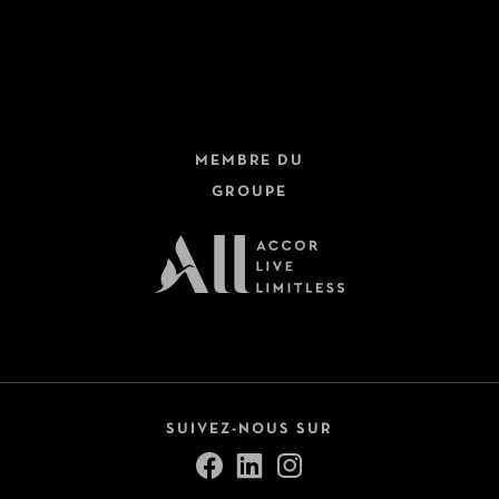
Hôtels + Trains
Dernière minute
Circuits
Fermer
Croisières
MEMBRE DU
Safari
GROUPE
Autotours
Voir tout (9)
Pension
All Inclusive
Petit-déjeuner inclus
SUIVEZ-NOUS SUR
Demi-pension
Pension complète