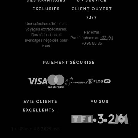
DES AVANTAGES
UN SERVICE
EXCLUSIFS
CLIENT OUVERT
7J/7
Une sélection d'hôtels et
voyages extraordinaires.
Par
email
Des réductions et
Par téléphone au
+33 (0)1
avantages négociés pour
70 95 85 85
vous.
PAIEMENT SÉCURISÉ
Affinez votre recherche
AVIS CLIENTS
VU SUR
Type de séjour
EXCELLENTS !
Hôtels
Hôtels + Vols